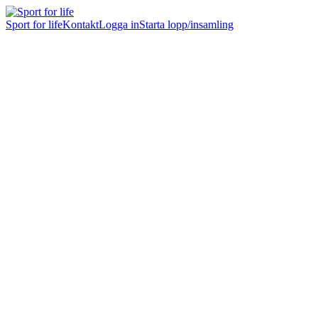
Sport for life
Kontakt
Logga in
Starta lopp/insamling